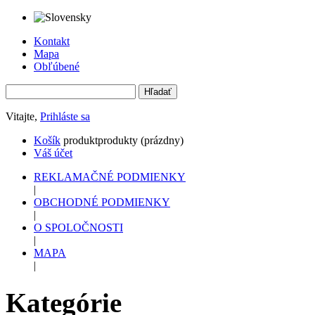
Kontakt
Mapa
Obľúbené
Vitajte,
Prihláste sa
Košík
produkt
produkty
(prázdny)
Váš účet
REKLAMAČNÉ PODMIENKY
|
OBCHODNÉ PODMIENKY
|
O SPOLOČNOSTI
|
MAPA
|
Kategórie