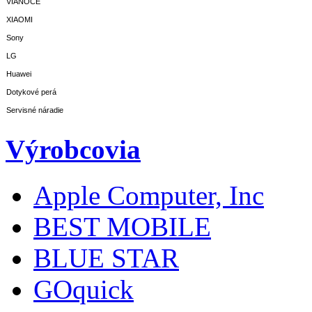
VIANOCE
XIAOMI
Sony
LG
Huawei
Dotykové perá
Servisné náradie
Výrobcovia
Apple Computer, Inc
BEST MOBILE
BLUE STAR
GOquick