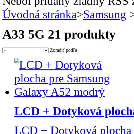
Nebol pridaný žiadny RSS 
Úvodná stránka
>
Samsung
>
A33 5G
21 produkty
Zoradiť podľa
LCD + Dotyková plocha
LCD + Dotyková plocha 