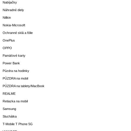
Nabíjačky
Náhradné diely
Nillkin
Nokia-Microsoft
Ochranné sklá a fólie
OnePlus
OPPO
Pamäťové karty
Power Bank
Púzdra na hodinky
PÚZDRA na mobil
PÚZDRA na tablety/MacBook
REALME
Retiazka na mobil
Samsung
Sluchátka
T-Mobile T Phone 5G