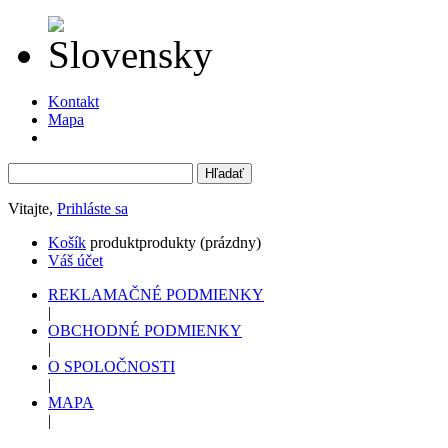
Kontakt
Mapa
Vitajte,
Prihláste sa
Košík
produkt
produkty
(prázdny)
Váš účet
REKLAMAČNÉ PODMIENKY
|
OBCHODNÉ PODMIENKY
|
O SPOLOČNOSTI
|
MAPA
|