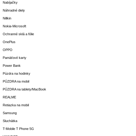
Nabíjačky
Náhradné diely
Nillkin
Nokia-Microsoft
Ochranné sklá a fólie
OnePlus
OPPO
Pamäťové karty
Power Bank
Púzdra na hodinky
PÚZDRA na mobil
PÚZDRA na tablety/MacBook
REALME
Retiazka na mobil
Samsung
Sluchátka
T-Mobile T Phone 5G