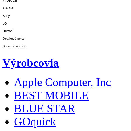
VIANOCE
XIAOMI
Sony
LG
Huawei
Dotykové perá
Servisné náradie
Výrobcovia
Apple Computer, Inc
BEST MOBILE
BLUE STAR
GOquick