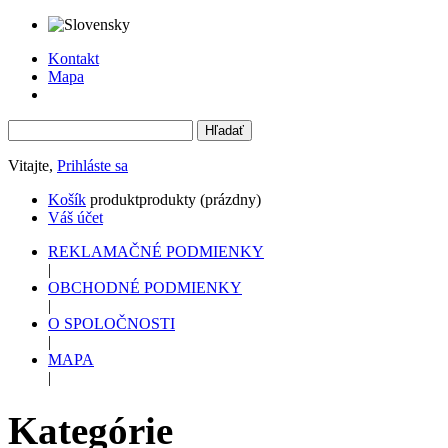
Kontakt
Mapa
Vitajte,
Prihláste sa
Košík
produkt
produkty
(prázdny)
Váš účet
REKLAMAČNÉ PODMIENKY
|
OBCHODNÉ PODMIENKY
|
O SPOLOČNOSTI
|
MAPA
|
Kategórie