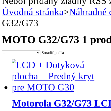
Nebol pridaný žiadny RSS 
Úvodná stránka
>
Náhradné 
G32/G73
MOTO G32/G73
1 pro
Zoradiť podľa
Motorola G32/G73 LCD