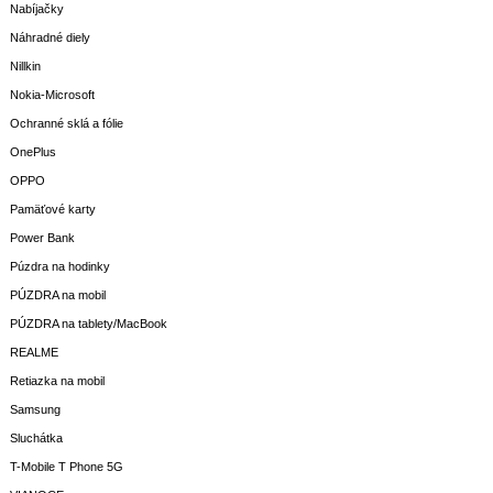
Nabíjačky
Náhradné diely
Nillkin
Nokia-Microsoft
Ochranné sklá a fólie
OnePlus
OPPO
Pamäťové karty
Power Bank
Púzdra na hodinky
PÚZDRA na mobil
PÚZDRA na tablety/MacBook
REALME
Retiazka na mobil
Samsung
Sluchátka
T-Mobile T Phone 5G