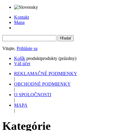
Kontakt
Mapa
Vitajte,
Prihláste sa
Košík
produkt
produkty
(prázdny)
Váš účet
REKLAMAČNÉ PODMIENKY
|
OBCHODNÉ PODMIENKY
|
O SPOLOČNOSTI
|
MAPA
|
Kategórie