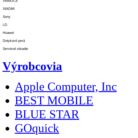
VIANOCE
XIAOMI
Sony
LG
Huawei
Dotykové perá
Servisné náradie
Výrobcovia
Apple Computer, Inc
BEST MOBILE
BLUE STAR
GOquick