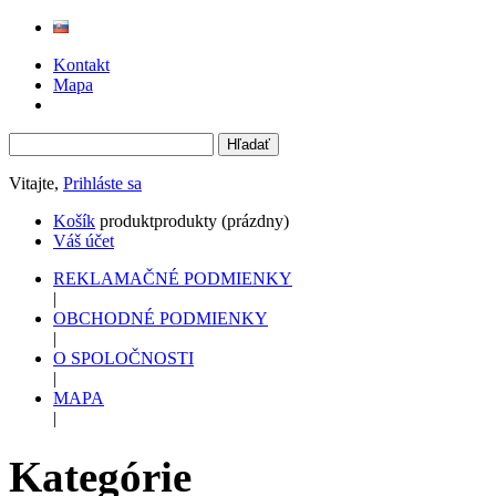
Kontakt
Mapa
Vitajte,
Prihláste sa
Košík
produkt
produkty
(prázdny)
Váš účet
REKLAMAČNÉ PODMIENKY
|
OBCHODNÉ PODMIENKY
|
O SPOLOČNOSTI
|
MAPA
|
Kategórie