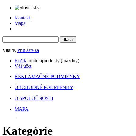
Kontakt
Mapa
Vitajte,
Prihláste sa
Košík
produkt
produkty
(prázdny)
Váš účet
REKLAMAČNÉ PODMIENKY
|
OBCHODNÉ PODMIENKY
|
O SPOLOČNOSTI
|
MAPA
|
Kategórie