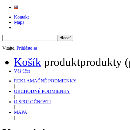
Kontakt
Mapa
Vitajte,
Prihláste sa
Košík
produkt
produkty
(
Váš účet
REKLAMAČNÉ PODMIENKY
|
OBCHODNÉ PODMIENKY
|
O SPOLOČNOSTI
|
MAPA
|