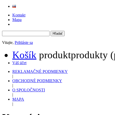
Kontakt
Mapa
Vitajte,
Prihláste sa
Košík
produkt
produkty
(
Váš účet
REKLAMAČNÉ PODMIENKY
|
OBCHODNÉ PODMIENKY
|
O SPOLOČNOSTI
|
MAPA
|