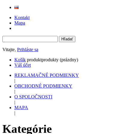
Kontakt
Mapa
Vitajte,
Prihláste sa
Košík
produkt
produkty
(prázdny)
Váš účet
REKLAMAČNÉ PODMIENKY
|
OBCHODNÉ PODMIENKY
|
O SPOLOČNOSTI
|
MAPA
|
Kategórie