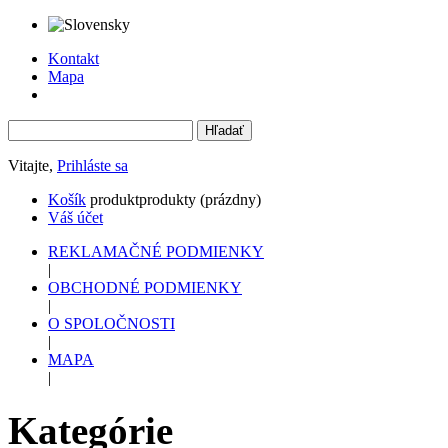
Kontakt
Mapa
Vitajte,
Prihláste sa
Košík
produkt
produkty
(prázdny)
Váš účet
REKLAMAČNÉ PODMIENKY
|
OBCHODNÉ PODMIENKY
|
O SPOLOČNOSTI
|
MAPA
|
Kategórie