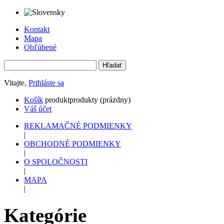
Kontakt
Mapa
Obľúbené
Vitajte,
Prihláste sa
Košík
produkt
produkty
(prázdny)
Váš účet
REKLAMAČNÉ PODMIENKY
|
OBCHODNÉ PODMIENKY
|
O SPOLOČNOSTI
|
MAPA
|
Kategórie