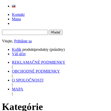
Kontakt
Mapa
Vitajte,
Prihláste sa
Košík
produkt
produkty
(prázdny)
Váš účet
REKLAMAČNÉ PODMIENKY
|
OBCHODNÉ PODMIENKY
|
O SPOLOČNOSTI
|
MAPA
|
Kategórie