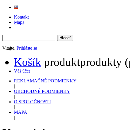
Kontakt
Mapa
Vitajte,
Prihláste sa
Košík
produkt
produkty
(
Váš účet
REKLAMAČNÉ PODMIENKY
|
OBCHODNÉ PODMIENKY
|
O SPOLOČNOSTI
|
MAPA
|