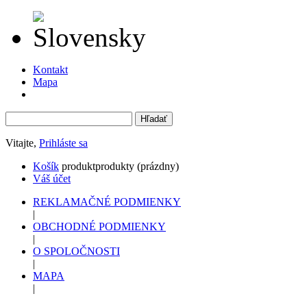
Kontakt
Mapa
Vitajte,
Prihláste sa
Košík
produkt
produkty
(prázdny)
Váš účet
REKLAMAČNÉ PODMIENKY
|
OBCHODNÉ PODMIENKY
|
O SPOLOČNOSTI
|
MAPA
|