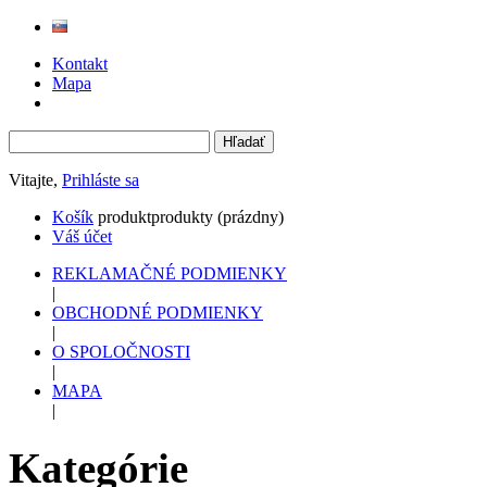
Kontakt
Mapa
Vitajte,
Prihláste sa
Košík
produkt
produkty
(prázdny)
Váš účet
REKLAMAČNÉ PODMIENKY
|
OBCHODNÉ PODMIENKY
|
O SPOLOČNOSTI
|
MAPA
|
Kategórie