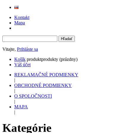
Kontakt
Mapa
Vitajte,
Prihláste sa
Košík
produkt
produkty
(prázdny)
Váš účet
REKLAMAČNÉ PODMIENKY
|
OBCHODNÉ PODMIENKY
|
O SPOLOČNOSTI
|
MAPA
|
Kategórie