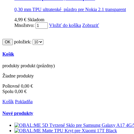
0,30 mm TPU ultratenké púzdro pre Nokia 2.1 transparent
4,99 €
Skladom
Množstvo:
Vložiť do košíka
Zobraziť
položiek:
Košík
produkty
produkt
(prázdny)
Žiadne produkty
Poštovné
0,00 €
Spolu
0,00 €
Košík
Pokladňa
Nové produkty