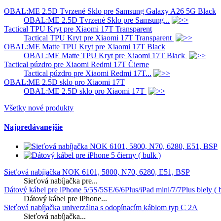
OBAL:ME 2.5D Tvrzené Sklo pre Samsung Galaxy A26 5G Black
OBAL:ME 2.5D Tvrzené Sklo pre Samsung...
Tactical TPU Kryt pre Xiaomi 17T Transparent
Tactical TPU Kryt pre Xiaomi 17T Transparent
OBAL:ME Matte TPU Kryt pre Xiaomi 17T Black
OBAL:ME Matte TPU Kryt pre Xiaomi 17T Black
Tactical púzdro pre Xiaomi Redmi 17T Čierne
Tactical púzdro pre Xiaomi Redmi 17T...
OBAL:ME 2.5D sklo pro Xiaomi 17T
OBAL:ME 2.5D sklo pro Xiaomi 17T
Všetky nové produkty
Najpredávanejšie
Sieťová nabíjačka NOK 6101, 5800, N70, 6280, E51, BSP
Sieťová nabíjačka pre...
Dátový kábel pre iPhone 5/5S/5SE/6/6Plus/iPad mini/7/7Plus biely ( b
Dátový kábel pre iPhone...
Sieťová nabíjačka univerzálna s odopínacím káblom typ C 2A
Sieťová nabíjačka...