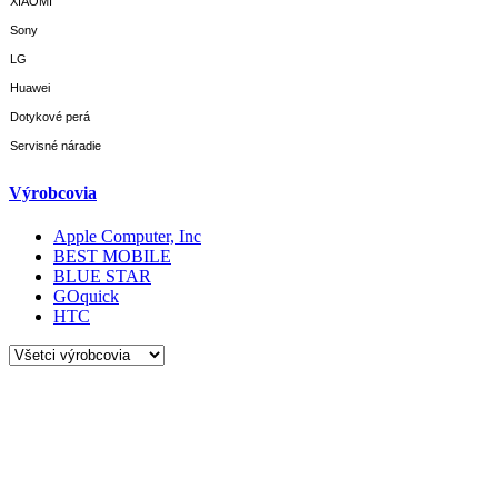
XIAOMI
Sony
LG
Huawei
Dotykové perá
Servisné náradie
Výrobcovia
Apple Computer, Inc
BEST MOBILE
BLUE STAR
GOquick
HTC