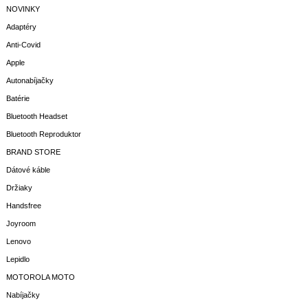
NOVINKY
Adaptéry
Anti-Covid
Apple
Autonabíjačky
Batérie
Bluetooth Headset
Bluetooth Reproduktor
BRAND STORE
Dátové káble
Držiaky
Handsfree
Joyroom
Lenovo
Lepidlo
MOTOROLA MOTO
Nabíjačky