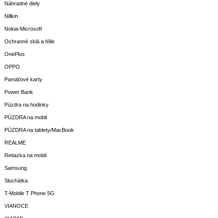
Náhradné diely
Nillkin
Nokia-Microsoft
Ochranné sklá a fólie
OnePlus
OPPO
Pamäťové karty
Power Bank
Púzdra na hodinky
PÚZDRA na mobil
PÚZDRA na tablety/MacBook
REALME
Retiazka na mobil
Samsung
Sluchátka
T-Mobile T Phone 5G
VIANOCE