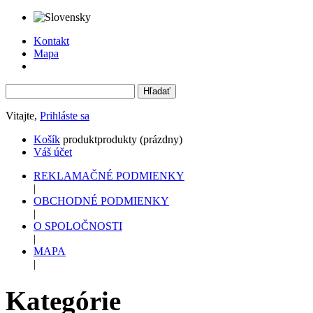
Kontakt
Mapa
Vitajte,
Prihláste sa
Košík
produkt
produkty
(prázdny)
Váš účet
REKLAMAČNÉ PODMIENKY
|
OBCHODNÉ PODMIENKY
|
O SPOLOČNOSTI
|
MAPA
|
Kategórie