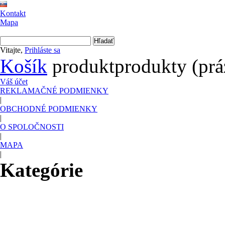
Kontakt
Mapa
Vitajte,
Prihláste sa
Košík
produkt
produkty
(pr
Váš účet
REKLAMAČNÉ PODMIENKY
|
OBCHODNÉ PODMIENKY
|
O SPOLOČNOSTI
|
MAPA
|
Kategórie